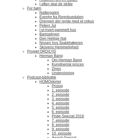
I aften skal de stråle
For børn
Nattergalen
Eventyr fra Regnbuedalen
Drengen der rejste med et cirkus
Peters Jul
I et hvert gammelt hus
Bamsebyen
Den Hellige Nat
Nissen hos Spækhøkeren
Skovens Hemmelighed
Projekt ORD/LYD
Herman Bang
Om Herman Bang
Kunstnerisk proces
Zines
Undervisning
Podcast-bibliotek
HOMOstorier
Prolog
1. episode
2. episode
3. episode
4. episode
5. episode
6. episode
Pride-Special 2016
7. episode
8. episode
9. episode
10. episode
Award-Special