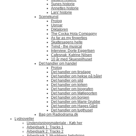
Sunes historie
Annettes historie
Lars' historie
Scenekunst
Prolog
Uproar
Diktatoren
The Cocka Hola Compagny
As far as my fingertips
Skattesagens helte
Tvind - the musical
Interview: Dorte Eggertsen
Cafesnak: Katrine Nilsen
10 år med Skuespilhuset
Det handler om handel
Prolog
Det handler om tirsdage
Det handler om hekse på bålet
Det handler om sild
Det handler om kirken
Det handler om biografen
Det handler om Mølleporten
Det handler om borgen
Det handler om Marie Grubbe
Det handler om Hages Gård
Det handler om tugthuset
Bag om Radiodrama.dk
Lydnoveller
Undervisningsmateriale - Køb her
Arbejdsark 1: Tracks 1
Arbejdsark 2: Tracks 2
Arbejdsark 3: Musikkens betydning