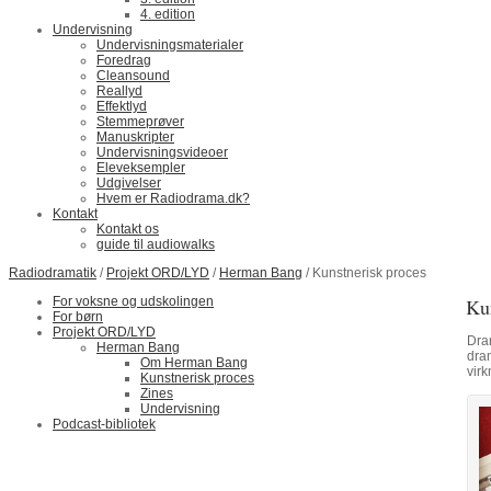
4. edition
Undervisning
Undervisningsmaterialer
Foredrag
Cleansound
Reallyd
Effektlyd
Stemmeprøver
Manuskripter
Undervisningsvideoer
Eleveksempler
Udgivelser
Hvem er Radiodrama.dk?
Kontakt
Kontakt os
guide til audiowalks
Radiodramatik
/
Projekt ORD/LYD
/
Herman Bang
/ Kunstnerisk proces
For voksne og udskolingen
Ku
For børn
Projekt ORD/LYD
Dra
Herman Bang
dram
Om Herman Bang
virk
Kunstnerisk proces
Zines
Undervisning
Podcast-bibliotek