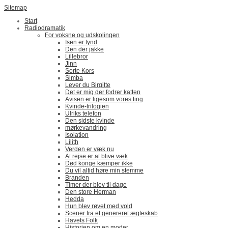
Sitemap
Start
Radiodramatik
For voksne og udskolingen
Isen er tynd
Den der jakke
Lillebror
Jinn
Sorte Kors
Simba
Lever du Birgitte
Det er mig der fodrer katten
Avisen er ligesom vores ting
Kvinde-trilogien
Ulriks telefon
Den sidste kvinde
mørkevandring
Isolation
Lilith
Verden er væk nu
At rejse er at blive væk
Død konge kæmper ikke
Du vil altid høre min stemme
Branden
Timer der blev til dage
Den store Herman
Hedda
Hun blev røvet med vold
Scener fra et genereret ægteskab
Havets Folk
Historien om en moder