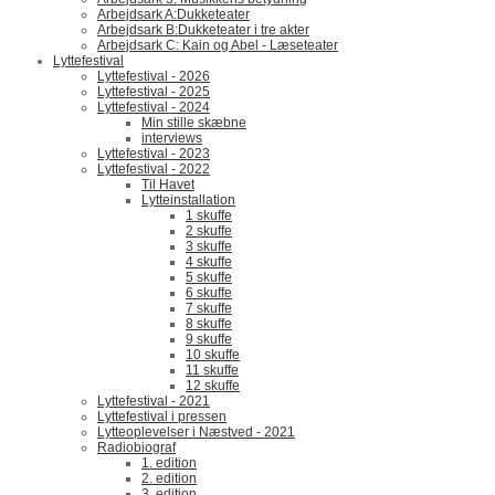
Arbejdsark A:Dukketeater
Arbejdsark B:Dukketeater i tre akter
Arbejdsark C: Kain og Abel - Læseteater
Lyttefestival
Lyttefestival - 2026
Lyttefestival - 2025
Lyttefestival - 2024
Min stille skæbne
interviews
Lyttefestival - 2023
Lyttefestival - 2022
Til Havet
Lytteinstallation
1 skuffe
2 skuffe
3 skuffe
4 skuffe
5 skuffe
6 skuffe
7 skuffe
8 skuffe
9 skuffe
10 skuffe
11 skuffe
12 skuffe
Lyttefestival - 2021
Lyttefestival i pressen
Lytteoplevelser i Næstved - 2021
Radiobiograf
1. edition
2. edition
3. edition