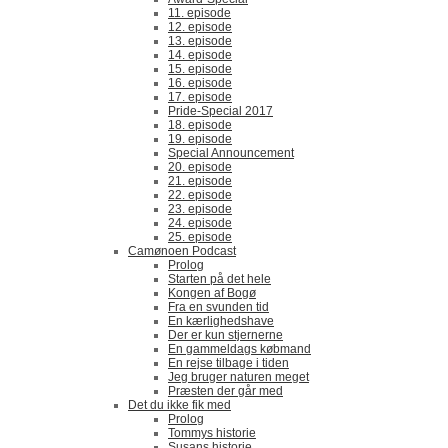
11. episode
12. episode
13. episode
14. episode
15. episode
16. episode
17. episode
Pride-Special 2017
18. episode
19. episode
Special Announcement
20. episode
21. episode
22. episode
23. episode
24. episode
25. episode
Camønoen Podcast
Prolog
Starten på det hele
Kongen af Bogø
Fra en svunden tid
En kærlighedshave
Der er kun stjernerne
En gammeldags købmand
En rejse tilbage i tiden
Jeg bruger naturen meget
Præsten der går med
Det du ikke fik med
Prolog
Tommys historie
Susans historie