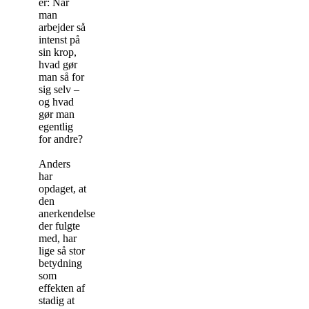
er: Når
man
arbejder så
intenst på
sin krop,
hvad gør
man så for
sig selv –
og hvad
gør man
egentlig
for andre?
Anders
har
opdaget, at
den
anerkendelse
der fulgte
med, har
lige så stor
betydning
som
effekten af
stadig at