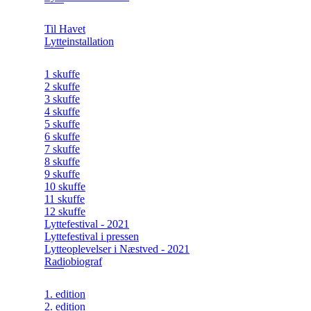
Til Havet
Lytteinstallation
1 skuffe
2 skuffe
3 skuffe
4 skuffe
5 skuffe
6 skuffe
7 skuffe
8 skuffe
9 skuffe
10 skuffe
11 skuffe
12 skuffe
Lyttefestival - 2021
Lyttefestival i pressen
Lytteoplevelser i Næstved - 2021
Radiobiograf
1. edition
2. edition