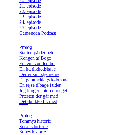
20. episode
21. episode
22. episode
23. episode
24. episode
25. episode
Camønoen Podcast
Prolog
Starten på det hele
Kongen af Bogø
Fra en svunden tid
En kærlighedshave
Der er kun stjernerne
En gammeldags købmand
En rejse tilbage i tiden
Jeg bruger naturen meget
Præsten der går med
Det du ikke fik med
Prolog
Tommys historie
Susans historie
Sunes historie