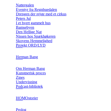
Nattergalen
Eventyr fra Regnbuedalen
Drengen der rejste med et cirkus
Peters Jul
I et hvert gammelt hus
Bamsebyen
Den Hellige Nat
Nissen hos Spækhøkeren
Skovens Hemmelighed
Projekt ORD/LYD
Herman Bang
Om Herman Bang
Kunstnerisk proces
Zines
Undervisning
Podcast-bibliotek
HOMOstorier
Prolog