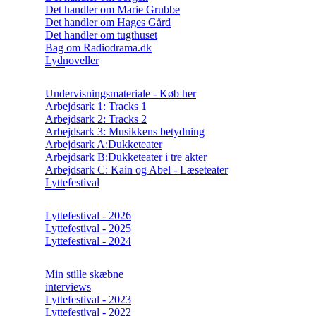
Det handler om Marie Grubbe
Det handler om Hages Gård
Det handler om tugthuset
Bag om Radiodrama.dk
Lydnoveller
Undervisningsmateriale - Køb her
Arbejdsark 1: Tracks 1
Arbejdsark 2: Tracks 2
Arbejdsark 3: Musikkens betydning
Arbejdsark A:Dukketeater
Arbejdsark B:Dukketeater i tre akter
Arbejdsark C: Kain og Abel - Læseteater
Lyttefestival
Lyttefestival - 2026
Lyttefestival - 2025
Lyttefestival - 2024
Min stille skæbne
interviews
Lyttefestival - 2023
Lyttefestival - 2022