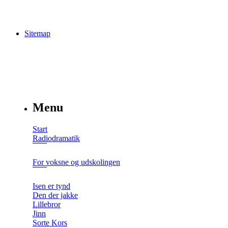
Sitemap
Menu
Start
Radiodramatik
For voksne og udskolingen
Isen er tynd
Den der jakke
Lillebror
Jinn
Sorte Kors