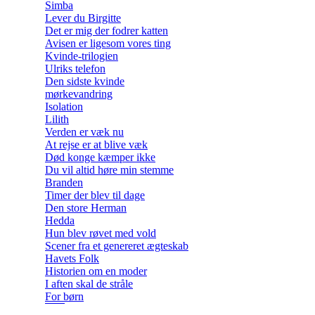
Simba
Lever du Birgitte
Det er mig der fodrer katten
Avisen er ligesom vores ting
Kvinde-trilogien
Ulriks telefon
Den sidste kvinde
mørkevandring
Isolation
Lilith
Verden er væk nu
At rejse er at blive væk
Død konge kæmper ikke
Du vil altid høre min stemme
Branden
Timer der blev til dage
Den store Herman
Hedda
Hun blev røvet med vold
Scener fra et genereret ægteskab
Havets Folk
Historien om en moder
I aften skal de stråle
For børn