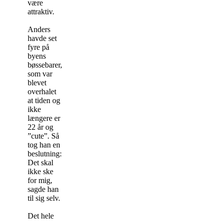
være
attraktiv.
Anders
havde set
fyre på
byens
bøssebarer,
som var
blevet
overhalet
at tiden og
ikke
længere er
22 år og
”cute”. Så
tog han en
beslutning:
Det skal
ikke ske
for mig,
sagde han
til sig selv.
Det hele