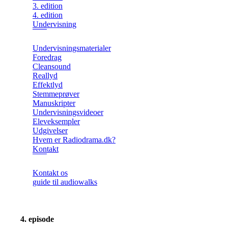
3. edition
4. edition
Undervisning
Undervisningsmaterialer
Foredrag
Cleansound
Reallyd
Effektlyd
Stemmeprøver
Manuskripter
Undervisningsvideoer
Eleveksempler
Udgivelser
Hvem er Radiodrama.dk?
Kontakt
Kontakt os
guide til audiowalks
4. episode