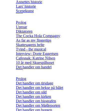
Annettes historie
Lars' historie
Scenekunst
Prolog
Uproar
Diktatoren
The Cocka Hola Compagny
As far as my fingertips
Skattesagens helte
Tvind - the musical
Interview: Dorte Eggertsen
Cafesnak: Katrine Nilsen
10 år med Skuespilhuset
Det handler om handel
Prolog
Det handler om tirsdage
Det handler om hekse på bålet
Det handler om sild
Det handler om kirken
Det handler om biografen
Det handler om Mølleporten
Det handler om borgen