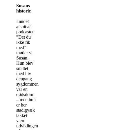
Susans
historie
I andet
afsnit af
podcasten
”Det du
ikke fik
med”
møder vi
Susan.
Hun blev
smittet
med hiv
dengang
sygdommen
var en
dødsdom
– men hun
er her
stadigvæk
takket
være
udviklingen