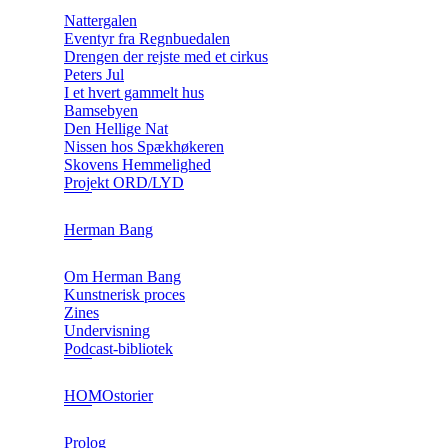
Nattergalen
Eventyr fra Regnbuedalen
Drengen der rejste med et cirkus
Peters Jul
I et hvert gammelt hus
Bamsebyen
Den Hellige Nat
Nissen hos Spækhøkeren
Skovens Hemmelighed
Projekt ORD/LYD
Herman Bang
Om Herman Bang
Kunstnerisk proces
Zines
Undervisning
Podcast-bibliotek
HOMOstorier
Prolog