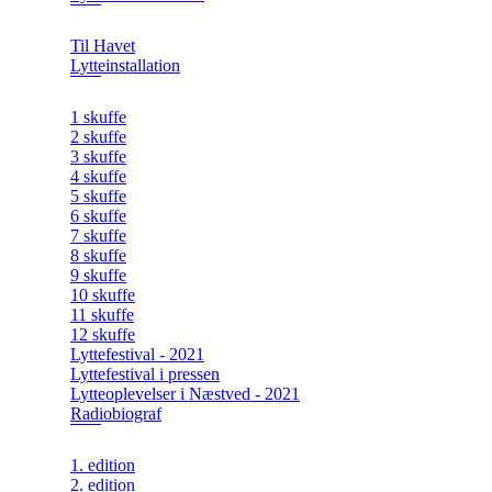
Til Havet
Lytteinstallation
1 skuffe
2 skuffe
3 skuffe
4 skuffe
5 skuffe
6 skuffe
7 skuffe
8 skuffe
9 skuffe
10 skuffe
11 skuffe
12 skuffe
Lyttefestival - 2021
Lyttefestival i pressen
Lytteoplevelser i Næstved - 2021
Radiobiograf
1. edition
2. edition