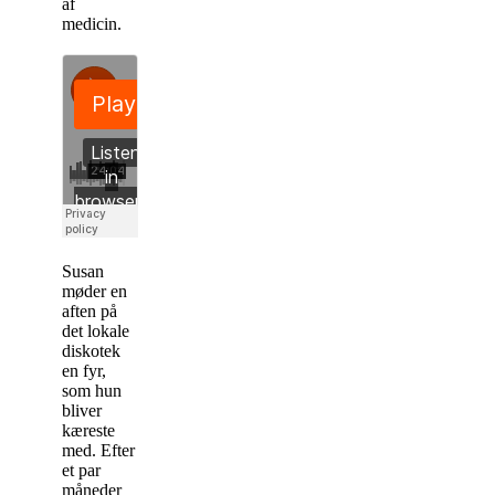
af
medicin.
Susan
møder en
aften på
det lokale
diskotek
en fyr,
som hun
bliver
kæreste
med. Efter
et par
måneder