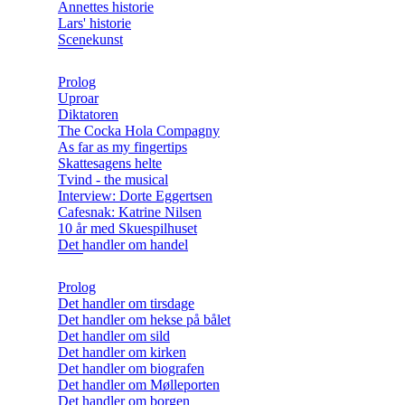
Annettes historie
Lars' historie
Scenekunst
Prolog
Uproar
Diktatoren
The Cocka Hola Compagny
As far as my fingertips
Skattesagens helte
Tvind - the musical
Interview: Dorte Eggertsen
Cafesnak: Katrine Nilsen
10 år med Skuespilhuset
Det handler om handel
Prolog
Det handler om tirsdage
Det handler om hekse på bålet
Det handler om sild
Det handler om kirken
Det handler om biografen
Det handler om Mølleporten
Det handler om borgen