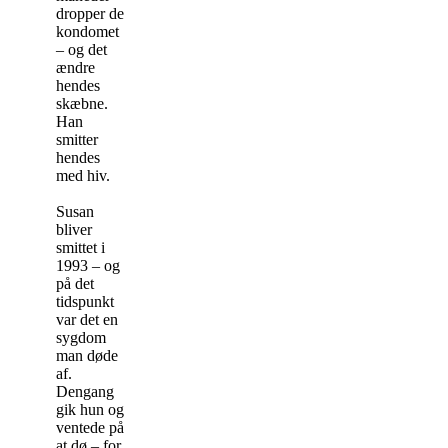
dropper de
kondomet
– og det
ændre
hendes
skæbne.
Han
smitter
hendes
med hiv.
Susan
bliver
smittet i
1993 – og
på det
tidspunkt
var det en
sygdom
man døde
af.
Dengang
gik hun og
ventede på
at dø – for