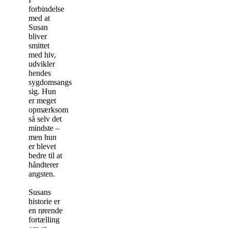
forbindelse
med at
Susan
bliver
smittet
med hiv,
udvikler
hendes
sygdomsangst
sig. Hun
er meget
opmærksom
så selv det
mindste –
men hun
er blevet
bedre til at
håndterer
angsten.
Susans
historie er
en rørende
fortælling