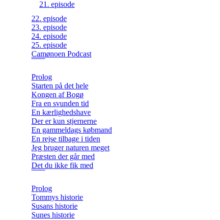
21. episode
22. episode
23. episode
24. episode
25. episode
Camønoen Podcast
Prolog
Starten på det hele
Kongen af Bogø
Fra en svunden tid
En kærlighedshave
Der er kun stjernerne
En gammeldags købmand
En rejse tilbage i tiden
Jeg bruger naturen meget
Præsten der går med
Det du ikke fik med
Prolog
Tommys historie
Susans historie
Sunes historie