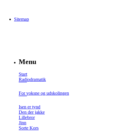
Sitemap
Menu
Start
Radiodramatik
For voksne og udskolingen
Isen er tynd
Den der jakke
Lillebror
Jinn
Sorte Kors