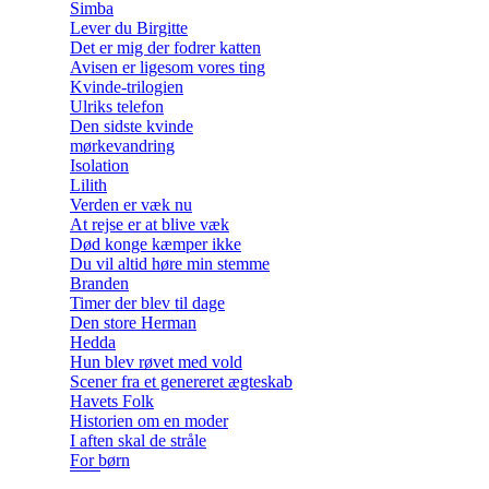
Simba
Lever du Birgitte
Det er mig der fodrer katten
Avisen er ligesom vores ting
Kvinde-trilogien
Ulriks telefon
Den sidste kvinde
mørkevandring
Isolation
Lilith
Verden er væk nu
At rejse er at blive væk
Død konge kæmper ikke
Du vil altid høre min stemme
Branden
Timer der blev til dage
Den store Herman
Hedda
Hun blev røvet med vold
Scener fra et genereret ægteskab
Havets Folk
Historien om en moder
I aften skal de stråle
For børn