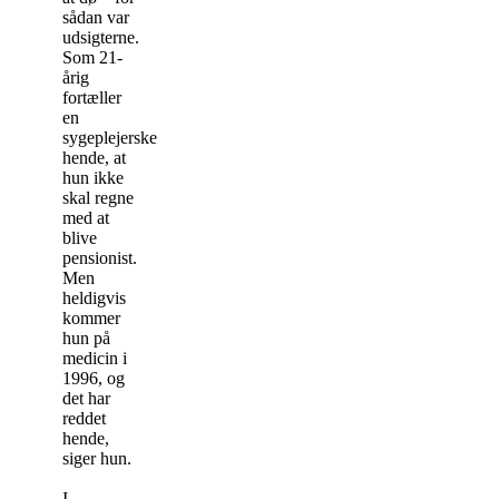
sådan var
udsigterne.
Som 21-
årig
fortæller
en
sygeplejerske
hende, at
hun ikke
skal regne
med at
blive
pensionist.
Men
heldigvis
kommer
hun på
medicin i
1996, og
det har
reddet
hende,
siger hun.
I