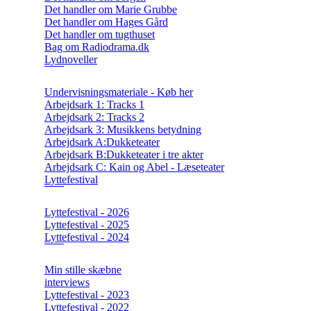
Det handler om Marie Grubbe
Det handler om Hages Gård
Det handler om tugthuset
Bag om Radiodrama.dk
Lydnoveller
Undervisningsmateriale - Køb her
Arbejdsark 1: Tracks 1
Arbejdsark 2: Tracks 2
Arbejdsark 3: Musikkens betydning
Arbejdsark A:Dukketeater
Arbejdsark B:Dukketeater i tre akter
Arbejdsark C: Kain og Abel - Læseteater
Lyttefestival
Lyttefestival - 2026
Lyttefestival - 2025
Lyttefestival - 2024
Min stille skæbne
interviews
Lyttefestival - 2023
Lyttefestival - 2022