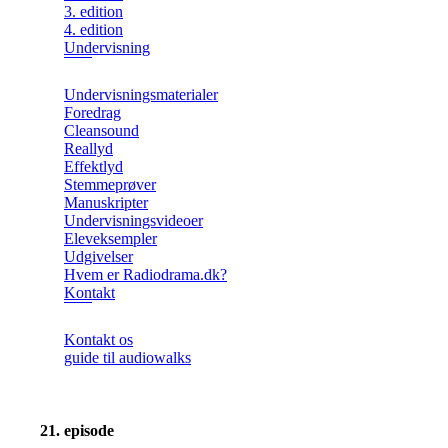
3. edition
4. edition
Undervisning
Undervisningsmaterialer
Foredrag
Cleansound
Reallyd
Effektlyd
Stemmeprøver
Manuskripter
Undervisningsvideoer
Eleveksempler
Udgivelser
Hvem er Radiodrama.dk?
Kontakt
Kontakt os
guide til audiowalks
21. episode