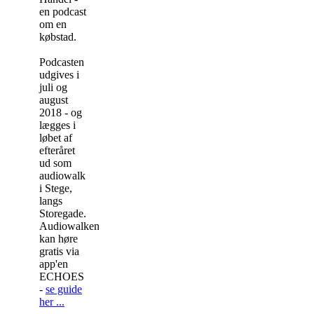
en podcast
om en
købstad.
Podcasten
udgives i
juli og
august
2018 - og
lægges i
løbet af
efteråret
ud som
audiowalk
i Stege,
langs
Storegade.
Audiowalken
kan høre
gratis via
app'en
ECHOES
-
se guide
her ...