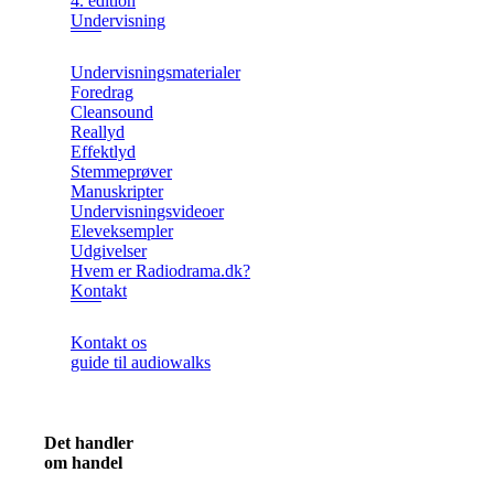
4. edition
Undervisning
Undervisningsmaterialer
Foredrag
Cleansound
Reallyd
Effektlyd
Stemmeprøver
Manuskripter
Undervisningsvideoer
Eleveksempler
Udgivelser
Hvem er Radiodrama.dk?
Kontakt
Kontakt os
guide til audiowalks
Det handler
om handel