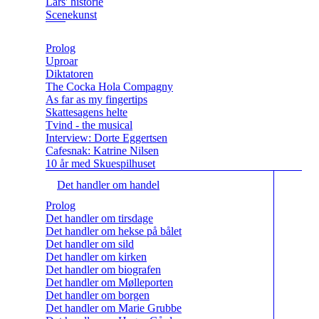
Lars' historie
Scenekunst
Prolog
Uproar
Diktatoren
The Cocka Hola Compagny
As far as my fingertips
Skattesagens helte
Tvind - the musical
Interview: Dorte Eggertsen
Cafesnak: Katrine Nilsen
10 år med Skuespilhuset
Det handler om handel
Prolog
Det handler om tirsdage
Det handler om hekse på bålet
Det handler om sild
Det handler om kirken
Det handler om biografen
Det handler om Mølleporten
Det handler om borgen
Det handler om Marie Grubbe