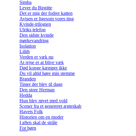
Simba
Lever du Birgitte
Det er mig der fodrer katten
Avisen er ligesom vores ting
Kvinde-trilogien
Ulriks telefon
Den sidste kvinde
mørkevandring
Isolation
Lilith
Verden er væk nu
At rejse er at blive væk
Død konge kæmper ikke
Du vil altid høre min stemme
Branden
Timer der blev til dage
Den store Herman
Hedda
Hun blev røvet med vold
Scener fra et genereret ægteskab
Havets Folk
Historien om en moder
I aften skal de stråle
For børn