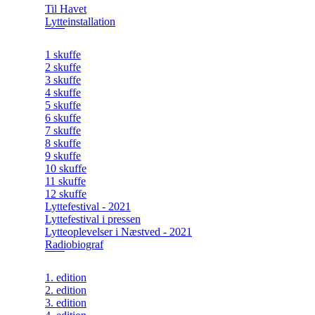
Til Havet
Lytteinstallation
1 skuffe
2 skuffe
3 skuffe
4 skuffe
5 skuffe
6 skuffe
7 skuffe
8 skuffe
9 skuffe
10 skuffe
11 skuffe
12 skuffe
Lyttefestival - 2021
Lyttefestival i pressen
Lytteoplevelser i Næstved - 2021
Radiobiograf
1. edition
2. edition
3. edition