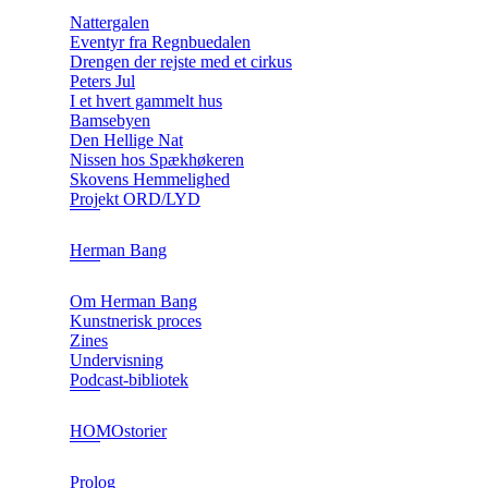
Nattergalen
Eventyr fra Regnbuedalen
Drengen der rejste med et cirkus
Peters Jul
I et hvert gammelt hus
Bamsebyen
Den Hellige Nat
Nissen hos Spækhøkeren
Skovens Hemmelighed
Projekt ORD/LYD
Herman Bang
Om Herman Bang
Kunstnerisk proces
Zines
Undervisning
Podcast-bibliotek
HOMOstorier
Prolog