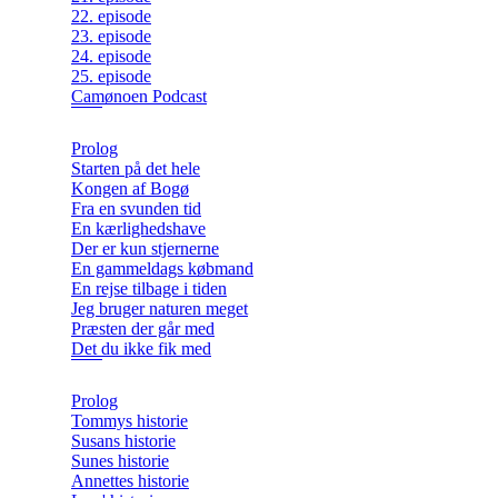
22. episode
23. episode
24. episode
25. episode
Camønoen Podcast
Prolog
Starten på det hele
Kongen af Bogø
Fra en svunden tid
En kærlighedshave
Der er kun stjernerne
En gammeldags købmand
En rejse tilbage i tiden
Jeg bruger naturen meget
Præsten der går med
Det du ikke fik med
Prolog
Tommys historie
Susans historie
Sunes historie
Annettes historie