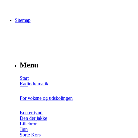
Sitemap
Menu
Start
Radiodramatik
For voksne og udskolingen
Isen er tynd
Den der jakke
Lillebror
Jinn
Sorte Kors