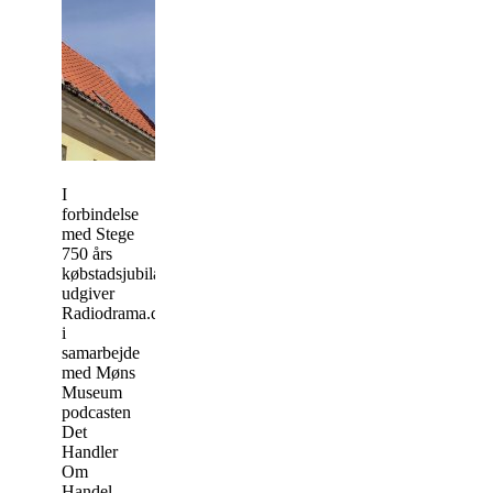
I
forbindelse
med Stege
750 års
købstadsjubilæum
udgiver
Radiodrama.dk
i
samarbejde
med Møns
Museum
podcasten
Det
Handler
Om
Handel -