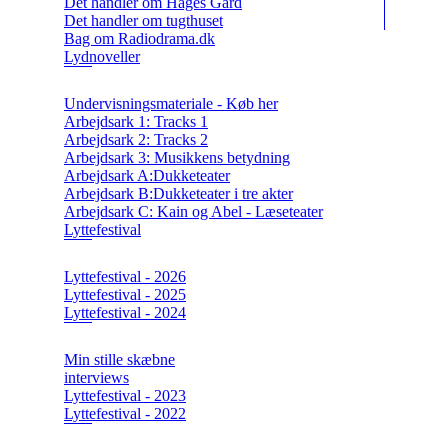
Det handler om Hages Gård
Det handler om tugthuset
Bag om Radiodrama.dk
Lydnoveller
Undervisningsmateriale - Køb her
Arbejdsark 1: Tracks 1
Arbejdsark 2: Tracks 2
Arbejdsark 3: Musikkens betydning
Arbejdsark A:Dukketeater
Arbejdsark B:Dukketeater i tre akter
Arbejdsark C: Kain og Abel - Læseteater
Lyttefestival
Lyttefestival - 2026
Lyttefestival - 2025
Lyttefestival - 2024
Min stille skæbne
interviews
Lyttefestival - 2023
Lyttefestival - 2022