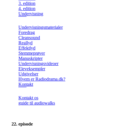
3. edition
4. edition
Undervisning
Undervisningsmaterialer
Foredrag
Cleansound
Reallyd
Effektlyd
Stemmeprøver
Manuskripter
Undervisningsvideoer
Eleveksempler
Udgivelser
Hvem er Radiodrama.dk?
Kontakt
Kontakt os
guide til audiowalks
22. episode