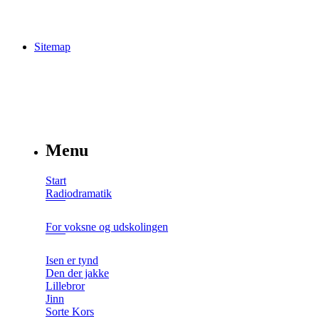
Sitemap
Menu
Start
Radiodramatik
For voksne og udskolingen
Isen er tynd
Den der jakke
Lillebror
Jinn
Sorte Kors