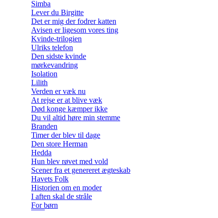
Simba
Lever du Birgitte
Det er mig der fodrer katten
Avisen er ligesom vores ting
Kvinde-trilogien
Ulriks telefon
Den sidste kvinde
mørkevandring
Isolation
Lilith
Verden er væk nu
At rejse er at blive væk
Død konge kæmper ikke
Du vil altid høre min stemme
Branden
Timer der blev til dage
Den store Herman
Hedda
Hun blev røvet med vold
Scener fra et genereret ægteskab
Havets Folk
Historien om en moder
I aften skal de stråle
For børn