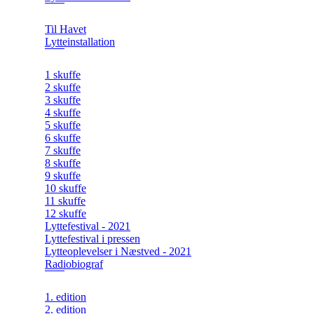
Til Havet
Lytteinstallation
1 skuffe
2 skuffe
3 skuffe
4 skuffe
5 skuffe
6 skuffe
7 skuffe
8 skuffe
9 skuffe
10 skuffe
11 skuffe
12 skuffe
Lyttefestival - 2021
Lyttefestival i pressen
Lytteoplevelser i Næstved - 2021
Radiobiograf
1. edition
2. edition