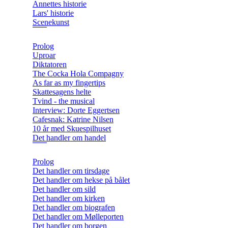
Annettes historie
Lars' historie
Scenekunst
Prolog
Uproar
Diktatoren
The Cocka Hola Compagny
As far as my fingertips
Skattesagens helte
Tvind - the musical
Interview: Dorte Eggertsen
Cafesnak: Katrine Nilsen
10 år med Skuespilhuset
Det handler om handel
Prolog
Det handler om tirsdage
Det handler om hekse på bålet
Det handler om sild
Det handler om kirken
Det handler om biografen
Det handler om Mølleporten
Det handler om borgen