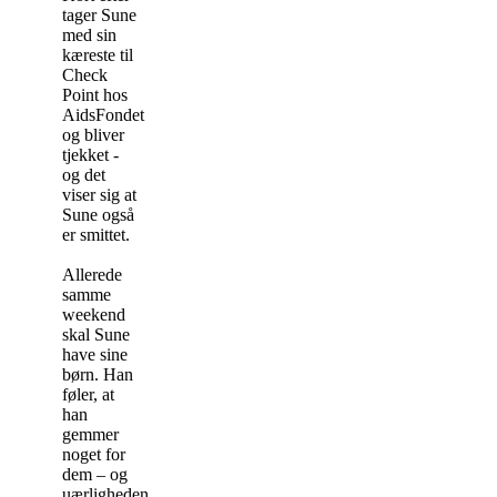
tager Sune
med sin
kæreste til
Check
Point hos
AidsFondet
og bliver
tjekket -
og det
viser sig at
Sune også
er smittet.
Allerede
samme
weekend
skal Sune
have sine
børn. Han
føler, at
han
gemmer
noget for
dem – og
uærligheden