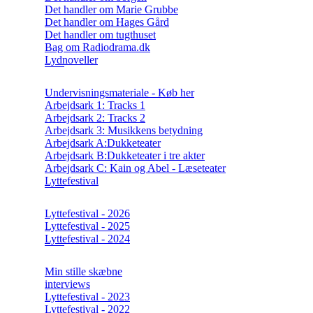
Det handler om Marie Grubbe
Det handler om Hages Gård
Det handler om tugthuset
Bag om Radiodrama.dk
Lydnoveller
Undervisningsmateriale - Køb her
Arbejdsark 1: Tracks 1
Arbejdsark 2: Tracks 2
Arbejdsark 3: Musikkens betydning
Arbejdsark A:Dukketeater
Arbejdsark B:Dukketeater i tre akter
Arbejdsark C: Kain og Abel - Læseteater
Lyttefestival
Lyttefestival - 2026
Lyttefestival - 2025
Lyttefestival - 2024
Min stille skæbne
interviews
Lyttefestival - 2023
Lyttefestival - 2022