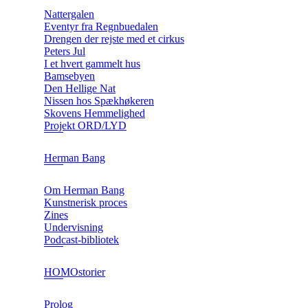
Nattergalen
Eventyr fra Regnbuedalen
Drengen der rejste med et cirkus
Peters Jul
I et hvert gammelt hus
Bamsebyen
Den Hellige Nat
Nissen hos Spækhøkeren
Skovens Hemmelighed
Projekt ORD/LYD
Herman Bang
Om Herman Bang
Kunstnerisk proces
Zines
Undervisning
Podcast-bibliotek
HOMOstorier
Prolog