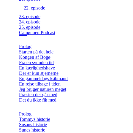
22. episode
23. episode
24. episode
25. episode
Camønoen Podcast
Prolog
Starten på det hele
Kongen af Bogø
Fra en svunden tid
En kærlighedshave
Der er kun stjernerne
En gammeldags købmand
En rejse tilbage i tiden
Jeg bruger naturen meget
Præsten der går med
Det du ikke fik med
Prolog
Tommys historie
Susans historie
Sunes historie